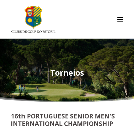
INÍCIO
O CLUBE
Torneios
ASSOCIADOS / RESULTADOS
TORNEIOS
ACADEMIA
ARQUIVO
16th PORTUGUESE SENIOR MEN'S
LINKS ÚTEIS
INTERNATIONAL CHAMPIONSHIP
CONTACTOS