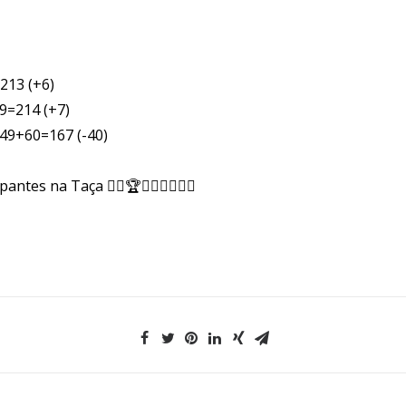
213 (+6)
9=214 (+7)
+49+60=167 (-40)
s na Taça 🏌️‍♂️🏆🏌️‍♀️🥇🔝👏👏