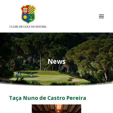
HOMEPAGE
CLUB
News
MEMBERS/RESULTS
TOURNAMENTS
ACADEMY
GALLERIES
Taça Nuno de Castro Pereira
USEFUL LINKS
CONTACTS