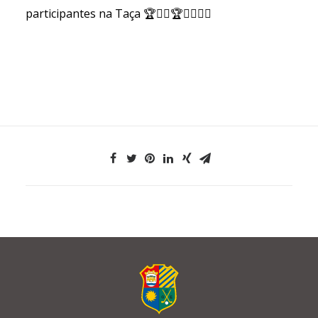
participantes na Taça 🏆🏌️‍♀️🏆🏌️‍♂️👏👏