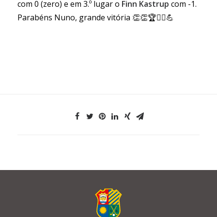
com 0 (zero) e em 3.º lugar o
Finn Kastrup
com -1.
Parabéns Nuno, grande vitória 👏👏🏆🏌️‍♂️💪