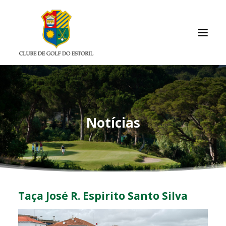
INÍCIO
O CLUBE
Notícias
ASSOCIADOS / RESULTADOS
TORNEIOS
ACADEMIA
ARQUIVO
Taça José R. Espirito Santo Silva
LINKS ÚTEIS
CONTACTOS