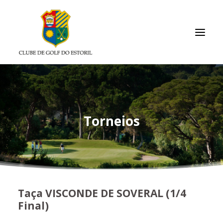
INÍCIO
O CLUBE
Torneios
ASSOCIADOS / RESULTADOS
TORNEIOS
ACADEMIA
ARQUIVO
Taça VISCONDE DE SOVERAL (1/4
LINKS ÚTEIS
Final)
CONTACTOS