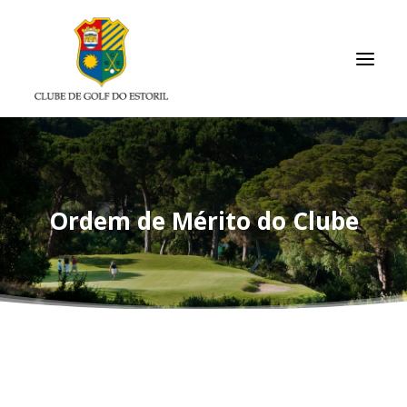
INÍCIO
O CLUBE
Ordem de Mérito do Clube
ASSOCIADOS / RESULTADOS
TORNEIOS
ACADEMIA
ARQUIVO
LINKS ÚTEIS
CONTACTOS