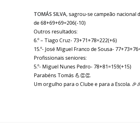
TOMÁS SILVA
, sagrou-se campeão nacional d
de 68+69+69=206(-10)
Outros resultados:
6.º – Tiago Cruz- 73+71+78=222(+6)
15.º- José Miguel Franco de Sousa- 77+73+76
Profissionais seniores:
5.º- Miguel Nunes Pedro- 78+81=159(+15)
Parabéns Tomás 💪👏👏.
Um orgulho para o Clube e para a Escola. 🎉🎉