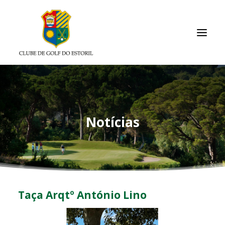
INÍCIO
O CLUBE
Notícias
ASSOCIADOS / RESULTADOS
TORNEIOS
ACADEMIA
ARQUIVO
Taça Arqtº António Lino
LINKS ÚTEIS
CONTACTOS