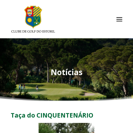
INÍCIO
O CLUBE
Notícias
ASSOCIADOS / RESULTADOS
TORNEIOS
ACADEMIA
ARQUIVO
Taça do CINQUENTENÁRIO
LINKS ÚTEIS
CONTACTOS