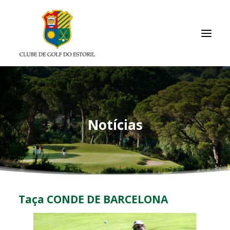
INÍCIO
O CLUBE
Notícias
ASSOCIADOS / RESULTADOS
TORNEIOS
ACADEMIA
ARQUIVO
Taça CONDE DE BARCELONA
LINKS ÚTEIS
CONTACTOS