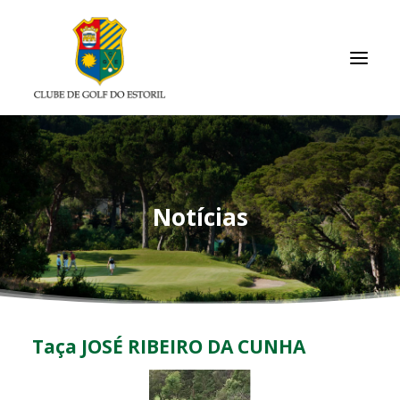
INÍCIO
O CLUBE
Notícias
ASSOCIADOS / RESULTADOS
TORNEIOS
ACADEMIA
ARQUIVO
Taça JOSÉ RIBEIRO DA CUNHA
LINKS ÚTEIS
CONTACTOS